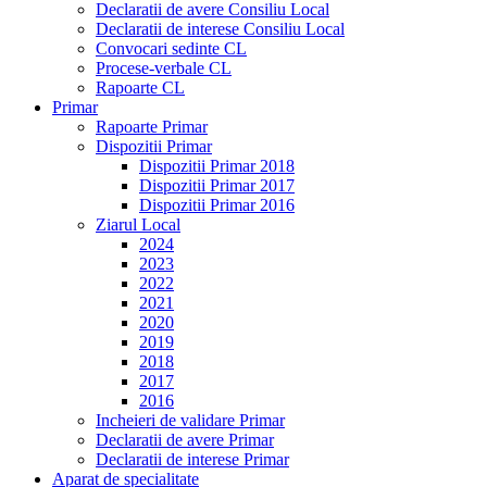
Declaratii de avere Consiliu Local
Declaratii de interese Consiliu Local
Convocari sedinte CL
Procese-verbale CL
Rapoarte CL
Primar
Rapoarte Primar
Dispozitii Primar
Dispozitii Primar 2018
Dispozitii Primar 2017
Dispozitii Primar 2016
Ziarul Local
2024
2023
2022
2021
2020
2019
2018
2017
2016
Incheieri de validare Primar
Declaratii de avere Primar
Declaratii de interese Primar
Aparat de specialitate