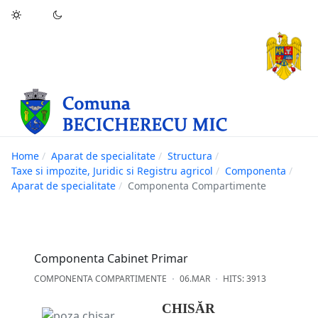
"Ce n-aş îndrăzni eu pentru binele neamului
meu?"
Dimitrie Ţichindeal
Home
Aparat de specialitate
Structura
Taxe si impozite, Juridic si Registru agricol
Componenta
Aparat de specialitate
Componenta Compartimente
Componenta Cabinet Primar
COMPONENTA COMPARTIMENTE
06.MAR
HITS: 3913
CHIS
ĂR