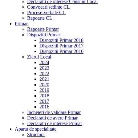
Declaratii de interese Consiliu Local
Convocari sedinte CL
Procese-verbale CL
Rapoarte CL
Primar
Rapoarte Primar
Dispozitii Primar
Dispozitii Primar 2018
Dispozitii Primar 2017
Dispozitii Primar 2016
Ziarul Local
2024
2023
2022
2021
2020
2019
2018
2017
2016
Incheieri de validare Primar
Declaratii de avere Primar
Declaratii de interese Primar
Aparat de specialitate
Structura