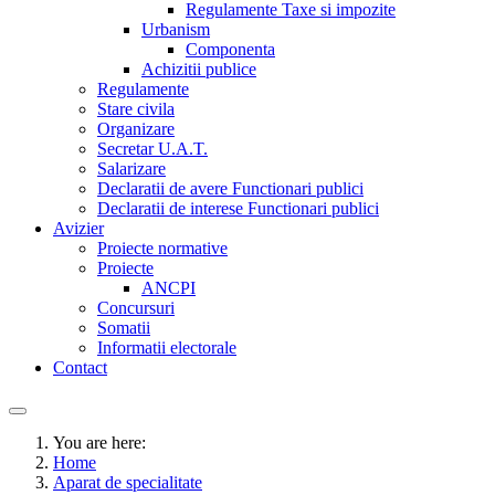
Regulamente Taxe si impozite
Urbanism
Componenta
Achizitii publice
Regulamente
Stare civila
Organizare
Secretar U.A.T.
Salarizare
Declaratii de avere Functionari publici
Declaratii de interese Functionari publici
Avizier
Proiecte normative
Proiecte
ANCPI
Concursuri
Somatii
Informatii electorale
Contact
You are here:
Home
Aparat de specialitate