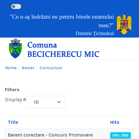
"Ce n-aş îndrăzni eu pentru binele neamului
meu?"
Dimitrie Ţichindeal
Home
Avizier
Concursuri
Filters
Display #
Title
Hits
Barem corectare - Concurs Promovare
Hits: 265