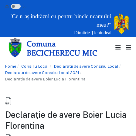
"Ce n-aş îndrăzni eu pentru binele neamului
meu?"
Dimitrie Ţichindeal
Home
Consiliu Local
Declaratii de avere Consiliu Local
Declaratii de avere Consiliu Local 2021
Declarație de avere Boier Lucia Florentina
Declarație de avere Boier Lucia
Florentina