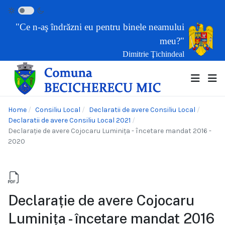
"Ce n-aş îndrăzni eu pentru binele neamului
meu?"
Dimitrie Ţichindeal
Home
Consiliu Local
Declaratii de avere Consiliu Local
Declaratii de avere Consiliu Local 2021
Declarație de avere Cojocaru Luminița - încetare mandat 2016 -
2020
Declarație de avere Cojocaru
Luminița - încetare mandat 2016