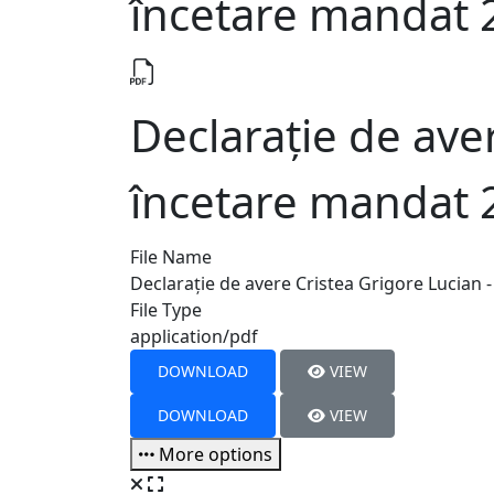
încetare mandat 
Declarație de ave
încetare mandat 
File Name
Declarație de avere Cristea Grigore Lucian 
File Type
application/pdf
DOWNLOAD
VIEW
DOWNLOAD
VIEW
More options