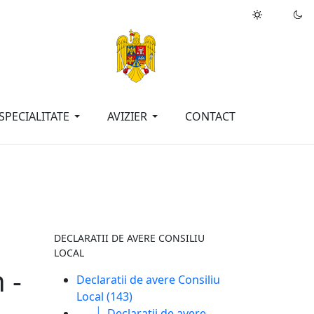
inele neamului meu?"
Dimitrie Ţichindeal
SPECIALITATE
AVIZIER
CONTACT
DECLARATII DE AVERE CONSILIU
LOCAL
 -
Declaratii de avere Consiliu
Local (143)
|_
.
Declaratii de avere