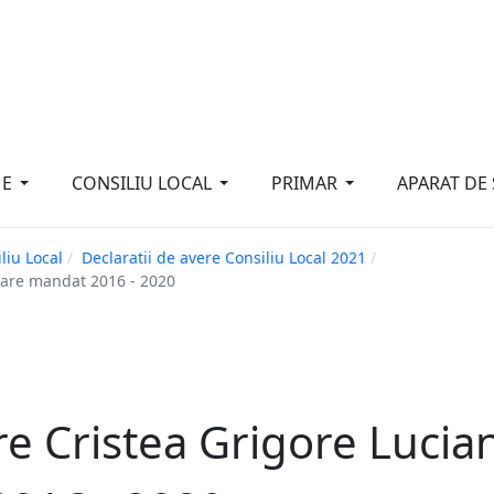
"Ce n-aş îndrăzni eu pentru b
E
CONSILIU LOCAL
PRIMAR
APARAT DE 
liu Local
Declaratii de avere Consiliu Local 2021
etare mandat 2016 - 2020
re Cristea Grigore Lucian