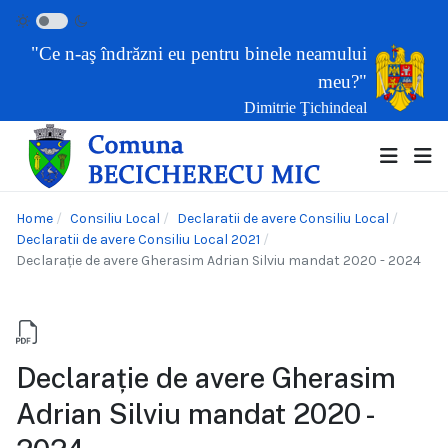
"Ce n-aş îndrăzni eu pentru binele neamului
meu?"
Dimitrie Ţichindeal
Home
Consiliu Local
Declaratii de avere Consiliu Local
Declaratii de avere Consiliu Local 2021
Declarație de avere Gherasim Adrian Silviu mandat 2020 - 2024
Declarație de avere Gherasim
Adrian Silviu mandat 2020 -