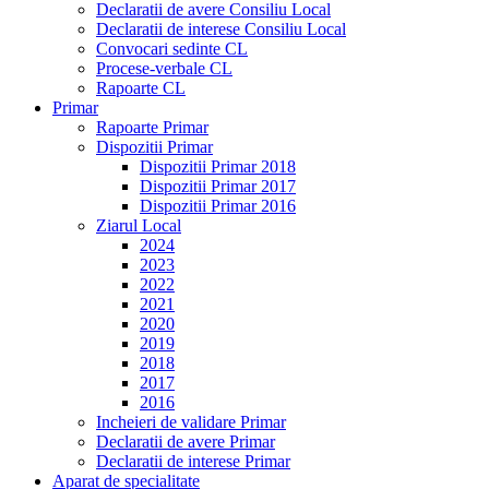
Declaratii de avere Consiliu Local
Declaratii de interese Consiliu Local
Convocari sedinte CL
Procese-verbale CL
Rapoarte CL
Primar
Rapoarte Primar
Dispozitii Primar
Dispozitii Primar 2018
Dispozitii Primar 2017
Dispozitii Primar 2016
Ziarul Local
2024
2023
2022
2021
2020
2019
2018
2017
2016
Incheieri de validare Primar
Declaratii de avere Primar
Declaratii de interese Primar
Aparat de specialitate