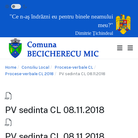
"Ce n-aş îndrăzni eu pentru binele neamului
meu?"
Dimitrie Ţichindeal
Home
Consiliu Local
Procese-verbale CL
Procese-verbale CL 2018
PV sedinta CL 08.11.2018
PV sedinta CL 08.11.2018
PV sedinta CL 08.11.2018