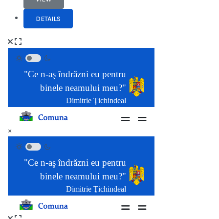
DETAILS
×