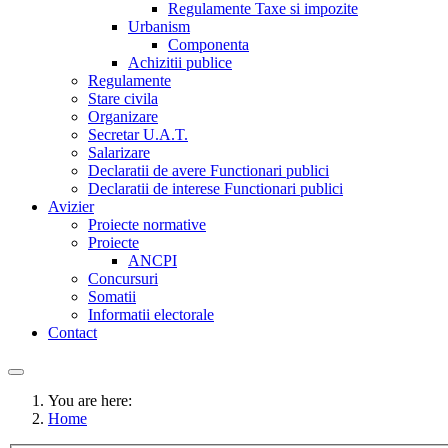
Regulamente Taxe si impozite
Urbanism
Componenta
Achizitii publice
Regulamente
Stare civila
Organizare
Secretar U.A.T.
Salarizare
Declaratii de avere Functionari publici
Declaratii de interese Functionari publici
Avizier
Proiecte normative
Proiecte
ANCPI
Concursuri
Somatii
Informatii electorale
Contact
You are here:
Home