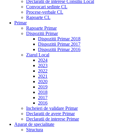
Declaratii de interese Consiliu Local
Convocari sedinte CL
Procese-verbale CL
Rapoarte CL
Primar
Rapoarte Primar
Dispozitii Primar
Dispozitii Primar 2018
Dispozitii Primar 2017
Dispozitii Primar 2016
Ziarul Local
2024
2023
2022
2021
2020
2019
2018
2017
2016
Incheieri de validare Primar
Declaratii de avere Primar
Declaratii de interese Primar
Aparat de specialitate
Structura