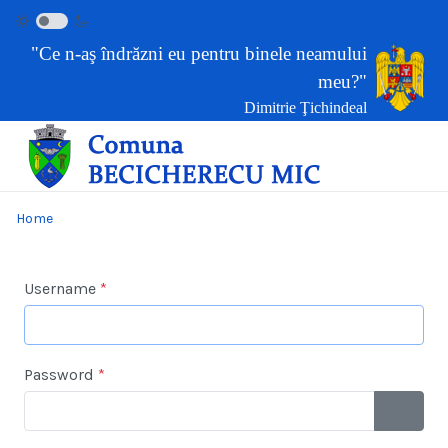
"Ce n-aş îndrăzni eu pentru binele neamului
meu?"
Dimitrie Ţichindeal
Home
Username
*
Password
*
SHOW 