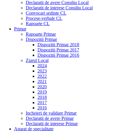
Declaratii de avere Consiliu Local
Declaratii de interese Consiliu Local
Convocari sedinte CL
Procese-verbale CL
Rapoarte CL
Primar
Rapoarte Primar
Dispozitii Primar
Dispozitii Primar 2018
Dispozitii Primar 2017
Dispozitii Primar 2016
Ziarul Local
2024
2023
2022
2021
2020
2019
2018
2017
2016
Incheieri de validare Primar
Declaratii de avere Primar
Declaratii de interese Primar
Aparat de specialitate