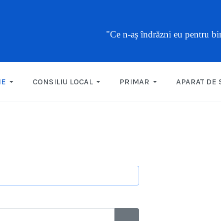
"Ce n-aş îndrăzni eu pentru b
ME
CONSILIU LOCAL
PRIMAR
APARAT DE 