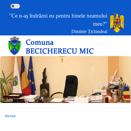
"Ce n-aş îndrăzni eu pentru binele neamului
meu?"
Dimitrie Ţichindeal
Home