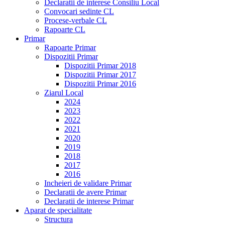
Declaratii de interese Consiliu Local
Convocari sedinte CL
Procese-verbale CL
Rapoarte CL
Primar
Rapoarte Primar
Dispozitii Primar
Dispozitii Primar 2018
Dispozitii Primar 2017
Dispozitii Primar 2016
Ziarul Local
2024
2023
2022
2021
2020
2019
2018
2017
2016
Incheieri de validare Primar
Declaratii de avere Primar
Declaratii de interese Primar
Aparat de specialitate
Structura