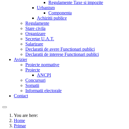
Regulamente Taxe si impozite
Urbanism
Componenta
Achizitii publice
Regulamente
Stare civila
Organizare
Secretar U.A.T.
Salarizare
Declaratii de avere Functionari publici
Declaratii de interese Functionari publici
Avizier
Proiecte normative
Proiecte
ANCPI
Concursuri
Somatii
Informatii electorale
Contact
You are here:
Home
Primar