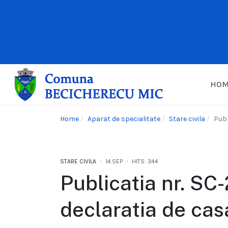
HO
Home
Aparat de specialitate
Stare civila
Publ
STARE CIVILA
14.SEP
HITS: 344
Publicatia nr. SC
declaratia de casa