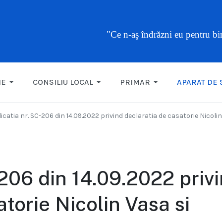
"Ce n-aş îndrăzni eu pentru b
ME
CONSILIU LOCAL
PRIMAR
APARAT DE 
icatia nr. SC-206 din 14.09.2022 privind declaratia de casatorie Nicolin
-206 din 14.09.2022 priv
torie Nicolin Vasa si