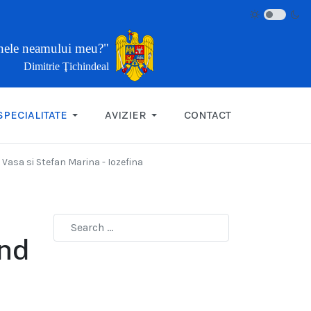
inele neamului meu?"
Dimitrie Ţichindeal
SPECIALITATE
AVIZIER
CONTACT
 Vasa si Stefan Marina - Iozefina
ind