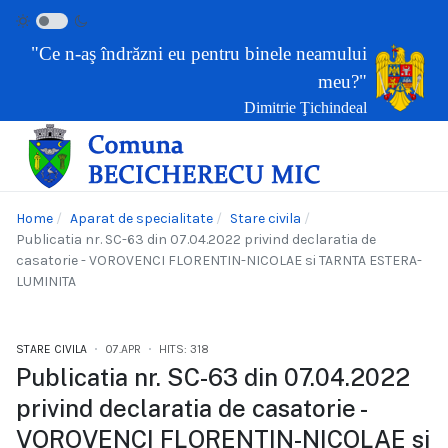
"Ce n-aş îndrăzni eu pentru binele neamului
meu?"
Dimitrie Ţichindeal
Home
Aparat de specialitate
Stare civila
Publicatia nr. SC-63 din 07.04.2022 privind declaratia de
casatorie - VOROVENCI FLORENTIN-NICOLAE si TARNTA ESTERA-
LUMINITA
STARE CIVILA
07.APR
HITS: 318
Publicatia nr. SC-63 din 07.04.2022
privind declaratia de casatorie -
VOROVENCI FLORENTIN-NICOLAE si