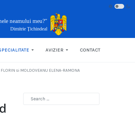
inele neamului meu?"
Dimitrie Ţichindeal
SPECIALITATE
AVIZIER
CONTACT
MICLE FLORIN si MOLDOVEANU ELENA-RAMONA
nd