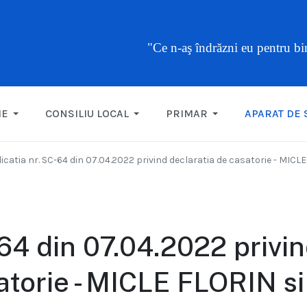
"Ce n-aş îndrăzni eu pentru b
ME
CONSILIU LOCAL
PRIMAR
APARAT DE 
icatia nr. SC-64 din 07.04.2022 privind declaratia de casatorie - 
-64 din 07.04.2022 privi
atorie - MICLE FLORIN si