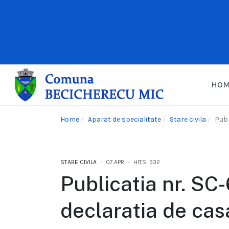
HO
Home
Aparat de specialitate
Stare civila
Publ
STARE CIVILA
07.APR
HITS: 332
Publicatia nr. SC
declaratia de cas