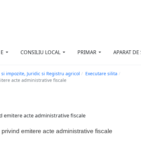
"Ce n-aş îndrăzni eu pentru b
E
CONSILIU LOCAL
PRIMAR
APARAT DE 
 si impozite, Juridic si Registru agricol
Executare silita
tere acte administrative fiscale
nd emitere acte administrative fiscale
privind emitere acte administrative fiscale