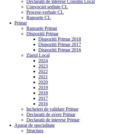
Declaratii de interese Consiliu Local
Convocari sedinte CL
Procese-verbale CL
Rapoarte CL
Primar
Rapoarte Primar
Dispozitii Primar
Dispozitii Primar 2018
Dispozitii Primar 2017
Dispozitii Primar 2016
Ziarul Local
2024
2023
2022
2021
2020
2019
2018
2017
2016
Incheieri de validare Primar
Declaratii de avere Primar
Declaratii de interese Primar
Aparat de specialitate
Structura