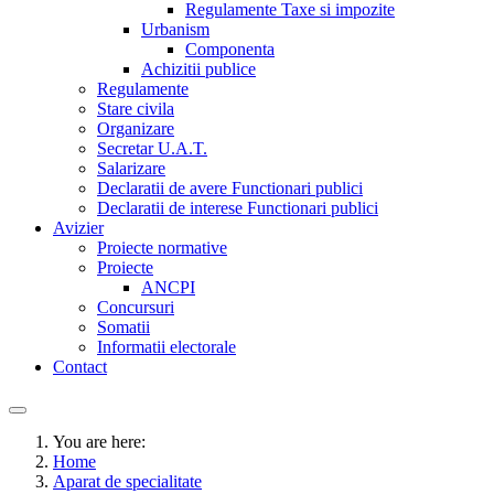
Regulamente Taxe si impozite
Urbanism
Componenta
Achizitii publice
Regulamente
Stare civila
Organizare
Secretar U.A.T.
Salarizare
Declaratii de avere Functionari publici
Declaratii de interese Functionari publici
Avizier
Proiecte normative
Proiecte
ANCPI
Concursuri
Somatii
Informatii electorale
Contact
You are here:
Home
Aparat de specialitate