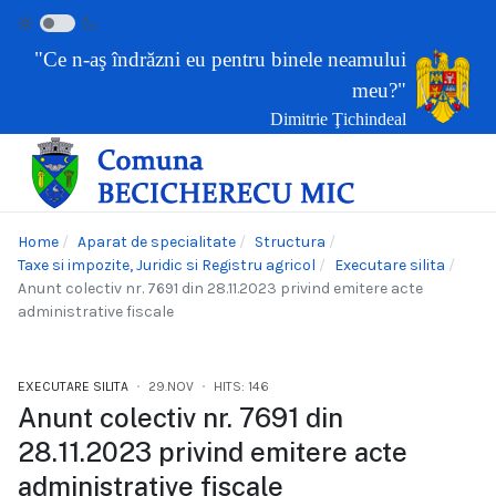
"Ce n-aş îndrăzni eu pentru binele neamului
meu?"
Dimitrie Ţichindeal
Home
Aparat de specialitate
Structura
Taxe si impozite, Juridic si Registru agricol
Executare silita
Anunt colectiv nr. 7691 din 28.11.2023 privind emitere acte
administrative fiscale
EXECUTARE SILITA
29.NOV
HITS: 146
Anunt colectiv nr. 7691 din
28.11.2023 privind emitere acte
administrative fiscale