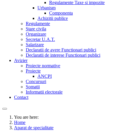
Regulamente Taxe si impozite
Urbanism
Componenta
Achizitii publice
Regulamente
Stare civila
Organizare
Secretar U.A.T.
Salarizare
Declaratii de avere Functionari publici
Declaratii de interese Functionari publici
Avizier
Proiecte normative
Proiecte
ANCPI
Concursuri
Somatii
Informatii electorale
Contact
You are here:
Home
Aparat de specialitate