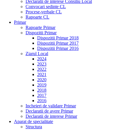
Declaratii de interese Consiliu Local
Convocari sedinte CL
Procese-verbale CL
Rapoarte CL
Primar
Rapoarte Primar
Dispozitii Primar
Dispozitii Primar 2018
Dispozitii Primar 2017
Dispozitii Primar 2016
Ziarul Local
2024
2023
2022
2021
2020
2019
2018
2017
2016
Incheieri de validare Primar
Declaratii de avere Primar
Declaratii de interese Primar
Aparat de specialitate
Structura