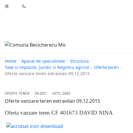
"Ce n-aş îndrăzni eu pentru binele neamului
meu?"
Dimitrie Ţichindeal
Home
Aparat de specialitate
Structura
Taxe si impozite, Juridic si Registru agricol
Oferte teren
Oferte vanzare teren extravilan 09.12.2015
OFERTE TEREN
09.DEC
HITS: 2083
Oferte vanzare teren extravilan 09.12.2015
Oferta vanzare teren CF 401673 DAVID NINA