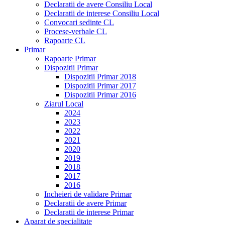
Declaratii de avere Consiliu Local
Declaratii de interese Consiliu Local
Convocari sedinte CL
Procese-verbale CL
Rapoarte CL
Primar
Rapoarte Primar
Dispozitii Primar
Dispozitii Primar 2018
Dispozitii Primar 2017
Dispozitii Primar 2016
Ziarul Local
2024
2023
2022
2021
2020
2019
2018
2017
2016
Incheieri de validare Primar
Declaratii de avere Primar
Declaratii de interese Primar
Aparat de specialitate