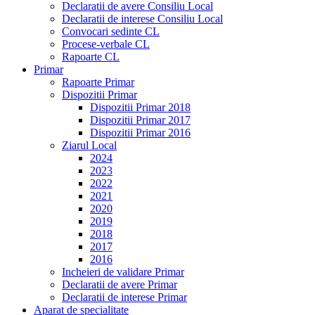
Declaratii de avere Consiliu Local
Declaratii de interese Consiliu Local
Convocari sedinte CL
Procese-verbale CL
Rapoarte CL
Primar
Rapoarte Primar
Dispozitii Primar
Dispozitii Primar 2018
Dispozitii Primar 2017
Dispozitii Primar 2016
Ziarul Local
2024
2023
2022
2021
2020
2019
2018
2017
2016
Incheieri de validare Primar
Declaratii de avere Primar
Declaratii de interese Primar
Aparat de specialitate