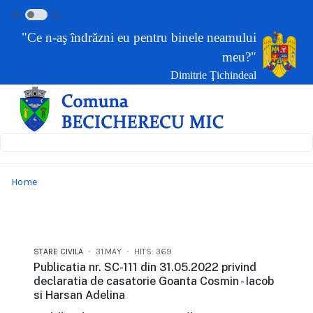
"Ce n-aş îndrăzni eu pentru binele neamului
meu?"
Dimitrie Ţichindeal
Home
STARE CIVILA
31.MAY
HITS: 369
Publicatia nr. SC-111 din 31.05.2022 privind
declaratia de casatorie Goanta Cosmin - Iacob
si Harsan Adelina