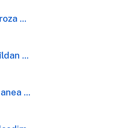
roza
...
îldan
...
Manea
...