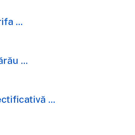
ifa
...
ărău
...
ctificativă
...