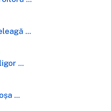
eleagă
...
ligor
...
Goșa
...